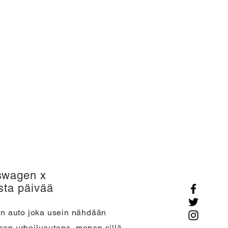
swagen x
sta päivää
n auto joka usein nähdään
sen urheiluautona, menen sillä