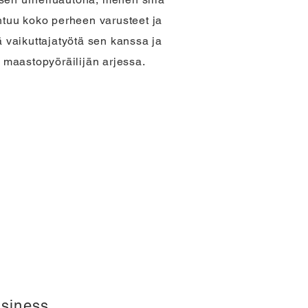
tuu koko perheen varusteet ja
ä vaikuttajatyötä sen kanssa ja
i maastopyöräilijän arjessa.
siness