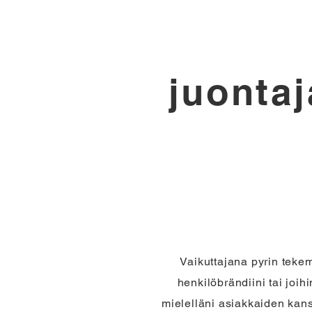
juontaj
Vaikuttajana pyrin tekem
henkilöbrändiini tai joih
mielelläni asiakkaiden kan