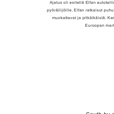
Ajatus oli esitellä Elfan autotall
pyöräilijöille. Elfan ratkaisut puh
muokattavat ja pitkäikäisiä. K
Euroopan mark