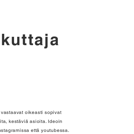
ikuttaja
 vastaavat oikeasti sopivat
ta, kestäviä asioita. Ideoin
nstagramissa että youtubessa.