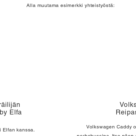
Alla muutama esimerkki yhteistyöstä:
äilijän
Volk
by Elfa
Reipa
Volkswagen Caddy o
i Elfan kanssa.
perhebussina. Itse näen 