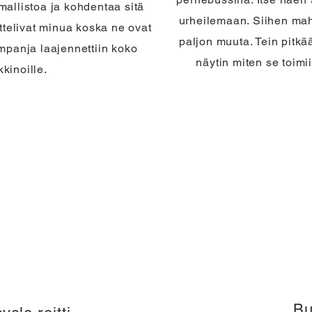
imallistoa ja kohdentaa sitä
urheilemaan. Siihen mah
uttelivat minua koska ne ovat
paljon muuta. Tein pitkä
ampanja laajennettiin koko
näytin miten se toimi
kinoille.
Bu